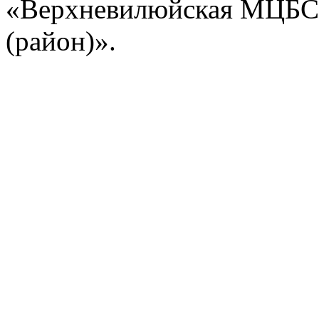
«Верхневилюйская МЦБС
(район)».