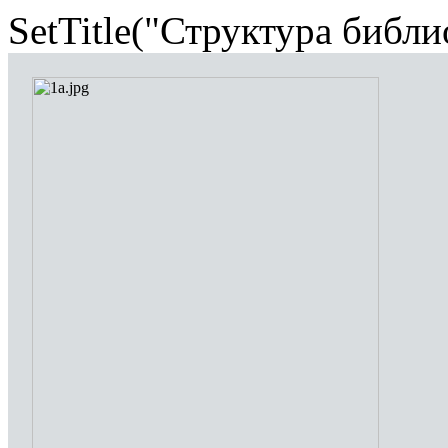
SetTitle("Структура библи